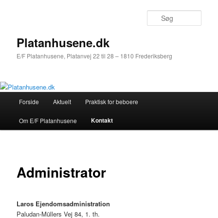
Søg
Platanhusene.dk
E/F Platanhusene, Platanvej 22 til 28 – 1810 Frederiksberg
Hovedmenu
Forside
Aktuelt
Praktisk for beboere
Fortsæt
Kontakt
Om E/F Platanhusene
til
primært
indhold
Administrator
Laros Ejendomsadministration
Paludan-Müllers Vej 84, 1. th.