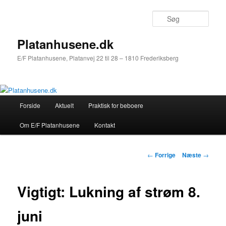
Søg
Platanhusene.dk
E/F Platanhusene, Platanvej 22 til 28 – 1810 Frederiksberg
Hovedmenu
Forside
Aktuelt
Praktisk for beboere
Fortsæt
Om E/F Platanhusene
Kontakt
til
primært
Indlægsnavigation
←
Forrige
Næste
→
indhold
Vigtigt: Lukning af strøm 8.
juni