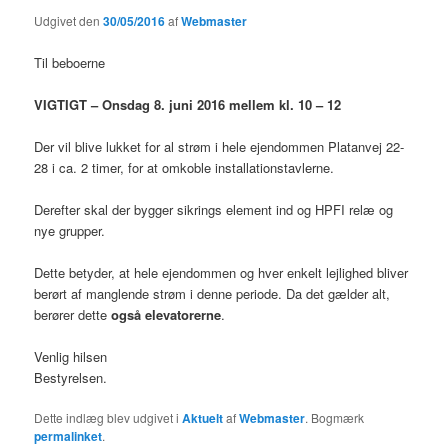
Udgivet den
30/05/2016
af
Webmaster
Til beboerne
VIGTIGT – Onsdag 8. juni 2016 mellem kl. 10 – 12
Der vil blive lukket for al strøm i hele ejendommen Platanvej 22-
28 i ca. 2 timer, for at omkoble installationstavlerne.
Derefter skal der bygger sikrings element ind og HPFI relæ og
nye grupper.
Dette betyder, at hele ejendommen og hver enkelt lejlighed bliver
berørt af manglende strøm i denne periode. Da det gælder alt,
berører dette
også elevatorerne
.
Venlig hilsen
Bestyrelsen.
Dette indlæg blev udgivet i
Aktuelt
af
Webmaster
. Bogmærk
permalinket
.